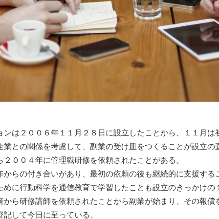
ョンは２００６年１１月２８日に設立したことから、１１月は
企業との関係を考慮して、副業の受け皿をつくることが設立の
ら２００４年に管理職研修を依頼されたことがある。
年からの付き合いがあり、最初の依頼の後も継続的に支援する
ために行動科学を通信教育で学習したことも設立のきっかけの
者から研修講師を依頼されたことから副業が始まり、その報償
登記して今日に至っている。